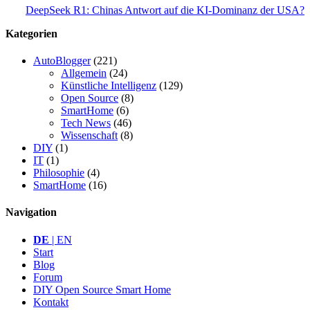
DeepSeek R1: Chinas Antwort auf die KI-Dominanz der USA?
Kategorien
AutoBlogger
(221)
Allgemein
(24)
Künstliche Intelligenz
(129)
Open Source
(8)
SmartHome
(6)
Tech News
(46)
Wissenschaft
(8)
DIY
(1)
IT
(1)
Philosophie
(4)
SmartHome
(16)
Navigation
DE
| EN
Start
Blog
Forum
DIY Open Source Smart Home
Kontakt