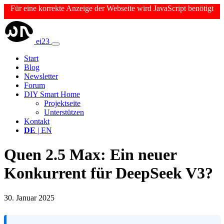
Für eine korrekte Anzeige der Webseite wird JavaScript benötigt
ei23
Start
Blog
Newsletter
Forum
DIY Smart Home
Projektseite
Unterstützen
Kontakt
DE
| EN
Quen 2.5 Max: Ein neuer
Konkurrent für DeepSeek V3?
30. Januar 2025