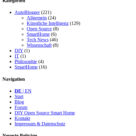
Kategorien
AutoBlogger
(221)
Allgemein
(24)
Künstliche Intelligenz
(129)
Open Source
(8)
SmartHome
(6)
Tech News
(46)
Wissenschaft
(8)
DIY
(1)
IT
(1)
Philosophie
(4)
SmartHome
(16)
Navigation
DE
| EN
Start
Blog
Forum
DIY Open Source Smart Home
Kontakt
Impressum & Datenschutz
Neueste Beiträge