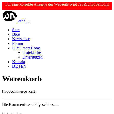
Für eine korrekte Anzeige der Webseite wird JavaScript benötigt
ei23
Start
Blog
Newsletter
Forum
DIY Smart Home
Projektseite
Unterstützen
Kontakt
DE
| EN
Warenkorb
[woocommerce_cart]
Die Kommentare sind geschlossen.