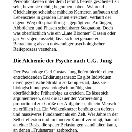
Persönlichkeiten unter dem Gefühl, bereits gescheitert zu
sein, bevor sie richtig begonnen haben. Während
Gleichaltrige scheinbar mühelos Karrieren aufbauen und
Lebensziele in geraden Linien erreichen, verläuft der
eigene Weg oft spiralförmig – geprägt von Anfängen,
Abbrüchen und Phasen scheinbarer Stagnation. Doch
was oberflächlich wie ein „Late Bloomer“-Dasein oder
gar Versagen aussieht, lässt sich bei genauerer
Betrachtung als ein notwendiger psychologischer
Reifeprozess verstehen.
Die Alchemie der Psyche nach C.G. Jung
Der Psychologe Carl Gustav Jung liefert hierfür einen
entscheidenden Erklärungsansatz: Es gibt Individuen,
deren psychische Struktur so komplex ist, dass sie
biologisch und psychologisch unfähig sind,
oberflächliche Früherfolge zu erzielen. Es lässt sich
argumentieren, dass die Dauer der Vorbereitung
proportional zur Größe der Aufgabe ist, die ein Mensch
zu erfüllen hat. Ein Wolkenkratzer benötigt ein tieferes
und massiveres Fundament als ein Zelt. Wer Jahre in der
Selbstreflexion und im inneren Kampf verbringt, baut oft
an einer Basis, die später Belastungen standhalten kann,
an denen „Frühstarter“ zerbrechen.