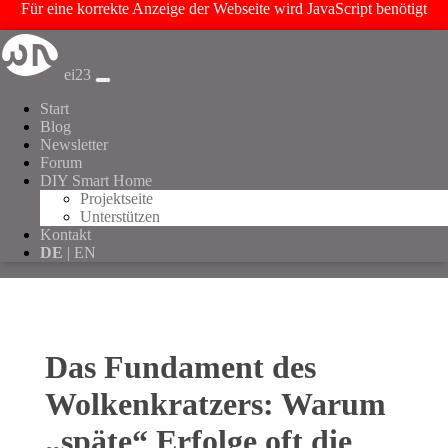
Für eine korrekte Anzeige der Webseite wird JavaScript benötigt
ei23
Start
Blog
Newsletter
Forum
DIY Smart Home
Projektseite
Unterstützen
Kontakt
DE
| EN
Das Fundament des
Wolkenkratzers: Warum
„späte“ Erfolge oft die