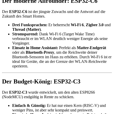
Der moderne Allrounder: ESP32-C6
Der
ESP32-C6
ist der jüngste Zuwachs und die Antwort auf die
Zukunft des Smart Homes.
Drei Funksprachen:
Er beherrscht
Wi-Fi 6
,
Zigbee 3.0
und
Thread (Matter)
.
Stromsparend:
Dank Wi-Fi 6 (Target Wake Time)
verbraucht er im WLAN deutlich weniger Energie als seine
Vorgänger.
Einsatz in Home Assistant:
Perfekt als
Matter-Endgerät
oder als
Bluetooth-Proxy
, um die Reichweite deiner
Bluetooth-Sensoren im Haus zu erhöhen. Durch Wi-Fi 6 ist er
ideal für Geräte, die an der Grenze der WLAN-Reichweite
operieren.
Der Budget-König: ESP32-C3
Der
ESP32-C3
wurde entwickelt, um den alten ESP8266
(NodeMCU) endgültig in Rente zu schicken.
Einfach & Günstig:
Er hat nur einen Kern (RISC-V) und
weniger Pins, ist aber sehr kompakt und preiswert.