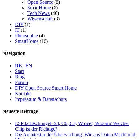
Open Source
(8)
SmartHome
(6)
Tech News
(46)
Wissenschaft
(8)
DIY
(1)
IT
(1)
Philosophie
(4)
SmartHome
(16)
Navigation
DE
| EN
Start
Blog
Forum
DIY Open Source Smart Home
Kontakt
Impressum & Datenschutz
Neueste Beiträge
ESP32-Dschungel: S3, C6, C3, Wrover, Wroom? Welcher
Chip ist der Richtige?
Die Architektur der Überwachung: Wie aus Daten Macht und