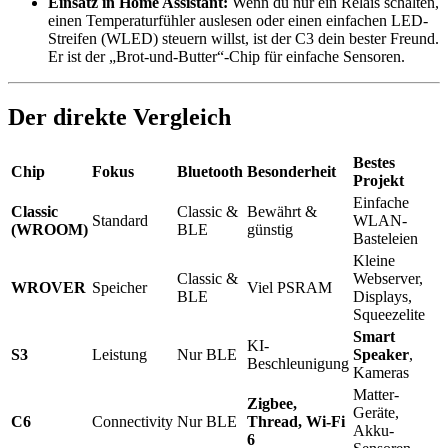
Einsatz in Home Assistant:
Wenn du nur ein Relais schalten,
einen Temperaturfühler auslesen oder einen einfachen LED-
Streifen (WLED) steuern willst, ist der C3 dein bester Freund.
Er ist der „Brot-und-Butter“-Chip für einfache Sensoren.
Der direkte Vergleich
Bestes
Chip
Fokus
Bluetooth
Besonderheit
Projekt
Einfache
Classic
Classic &
Bewährt &
Standard
WLAN-
(WROOM)
BLE
günstig
Basteleien
Kleine
Classic &
Webserver,
WROVER
Speicher
Viel PSRAM
BLE
Displays,
Squeezelite
Smart
KI-
S3
Leistung
Nur BLE
Speaker
,
Beschleunigung
Kameras
Matter-
Zigbee,
Geräte,
C6
Connectivity
Nur BLE
Thread, Wi-Fi
Akku-
6