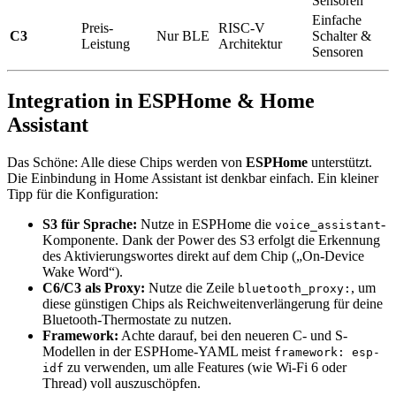
Sensoren
Einfache
Preis-
RISC-V
C3
Nur BLE
Schalter &
Leistung
Architektur
Sensoren
Integration in ESPHome & Home
Assistant
Das Schöne: Alle diese Chips werden von
ESPHome
unterstützt.
Die Einbindung in Home Assistant ist denkbar einfach. Ein kleiner
Tipp für die Konfiguration:
S3 für Sprache:
Nutze in ESPHome die
-
voice_assistant
Komponente. Dank der Power des S3 erfolgt die Erkennung
des Aktivierungswortes direkt auf dem Chip („On-Device
Wake Word“).
C6/C3 als Proxy:
Nutze die Zeile
, um
bluetooth_proxy:
diese günstigen Chips als Reichweitenverlängerung für deine
Bluetooth-Thermostate zu nutzen.
Framework:
Achte darauf, bei den neueren C- und S-
Modellen in der ESPHome-YAML meist
framework: esp-
zu verwenden, um alle Features (wie Wi-Fi 6 oder
idf
Thread) voll auszuschöpfen.