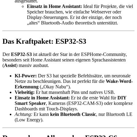
ausgestattet.
Einsatz in Home Assistant:
Ideal für Projekte, die viel
Speicher brauchen, wie einfache Webserver oder
Display-Steuerungen. Er ist der einzige, der noch
„altes“ Bluetooth-Audio theoretisch unterstützt.
Das Kraftpaket: ESP32-S3
Der
ESP32-S3
ist aktuell der Star in der ESPHome-Community,
besonders seit Home Assistant seinen eigenen Sprachassistenten
(
Assist
) massiv ausbaut.
KI-Power:
Der S3 hat spezielle Befehlssätze, um neuronale
Netze zu beschleunigen. Das ist perfekt für die
Wake-Word-
Erkennung
(„Okay Nabu“).
Vielseitig:
Er hat massenhaft Pins und natives USB.
Einsatz in Home Assistant:
Er ist die erste Wahl für
DIY
Smart Speaker
, Kameras (ESP32-CAM-S3) oder komplexe
Dashboards mit Touch-Displays.
Achtung:
Er kann
kein Bluetooth Classic
, nur Bluetooth LE
(Low Energy).