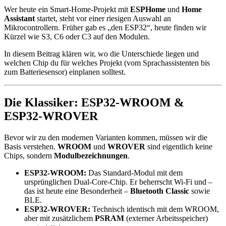
Wer heute ein Smart-Home-Projekt mit
ESPHome
und
Home
Assistant
startet, steht vor einer riesigen Auswahl an
Mikrocontrollern. Früher gab es „den ESP32“, heute finden wir
Kürzel wie S3, C6 oder C3 auf den Modulen.
In diesem Beitrag klären wir, wo die Unterschiede liegen und
welchen Chip du für welches Projekt (vom Sprachassistenten bis
zum Batteriesensor) einplanen solltest.
Die Klassiker: ESP32-WROOM &
ESP32-WROVER
Bevor wir zu den modernen Varianten kommen, müssen wir die
Basis verstehen.
WROOM
und
WROVER
sind eigentlich keine
Chips, sondern
Modulbezeichnungen
.
ESP32-WROOM:
Das Standard-Modul mit dem
ursprünglichen Dual-Core-Chip. Er beherrscht Wi-Fi und –
das ist heute eine Besonderheit –
Bluetooth Classic
sowie
BLE.
ESP32-WROVER:
Technisch identisch mit dem WROOM,
aber mit zusätzlichem
PSRAM
(externer Arbeitsspeicher)