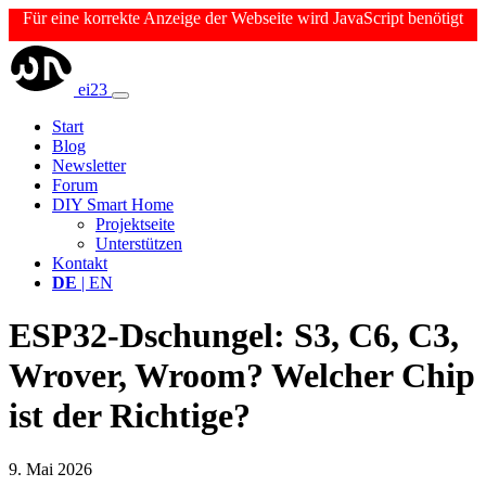
Für eine korrekte Anzeige der Webseite wird JavaScript benötigt
ei23
Start
Blog
Newsletter
Forum
DIY Smart Home
Projektseite
Unterstützen
Kontakt
DE
| EN
ESP32-Dschungel: S3, C6, C3,
Wrover, Wroom? Welcher Chip
ist der Richtige?
9. Mai 2026