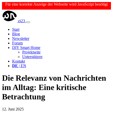
Für eine korrekte Anzeige der Webseite wird JavaScript benötigt
ei23
Start
Blog
Newsletter
Forum
DIY Smart Home
Projektseite
Unterstützen
Kontakt
DE
| EN
Die Relevanz von Nachrichten
im Alltag: Eine kritische
Betrachtung
12. Juni 2025