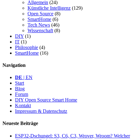
Allgemein
(24)
Künstliche Intelligenz
(129)
Open Source
(8)
SmartHome
(6)
Tech News
(46)
Wissenschaft
(8)
DIY
(1)
IT
(1)
Philosophie
(4)
SmartHome
(16)
Navigation
DE
| EN
Start
Blog
Forum
DIY Open Source Smart Home
Kontakt
Impressum & Datenschutz
Neueste Beiträge
ESP32-Dschungel: S3, C6, C3, Wrover, Wroom? Welcher