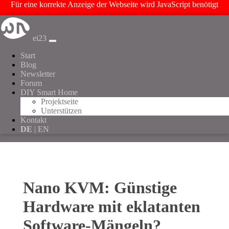
Für eine korrekte Anzeige der Webseite wird JavaScript benötigt
ei23
Start
Blog
Newsletter
Forum
DIY Smart Home
Projektseite
Unterstützen
Kontakt
DE
| EN
Nano KVM: Günstige
Hardware mit eklatanten
Software-Mängeln?