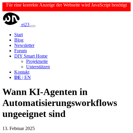
Für eine korrekte Anzeige der Webseite wird JavaScript benötigt
ei23
Start
Blog
Newsletter
Forum
DIY Smart Home
Projektseite
Unterstützen
Kontakt
DE
| EN
Wann KI-Agenten in
Automatisierungsworkflows
ungeeignet sind
13. Februar 2025