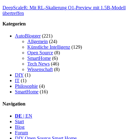
DeepScaleR: Mit RL-Skalierung O1-Preview mit 1.5B-Modell
übertreffen
Kategorien
AutoBlogger
(221)
Allgemein
(24)
Künstliche Intelligenz
(129)
Open Source
(8)
SmartHome
(6)
Tech News
(46)
Wissenschaft
(8)
DIY
(1)
IT
(1)
Philosophie
(4)
SmartHome
(16)
Navigation
DE
| EN
Start
Blog
Forum
DIY Open Source Smart Home