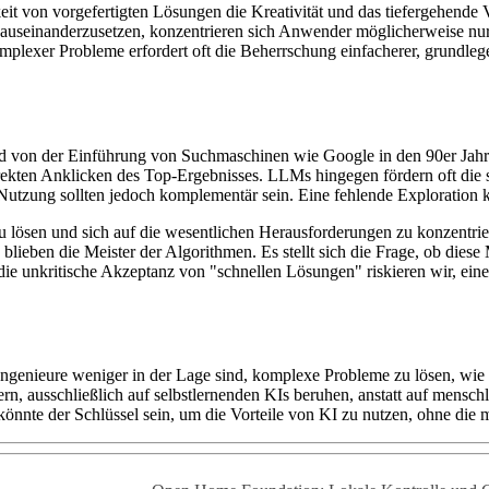
eit von vorgefertigten Lösungen die Kreativität und das tiefergehende 
auseinanderzusetzen, konzentrieren sich Anwender möglicherweise nur 
mplexer Probleme erfordert oft die Beherrschung einfacherer, grundleg
nd von der Einführung von Suchmaschinen wie Google in den 90er Jah
rekten Anklicken des Top-Ergebnisses. LLMs hingegen fördern oft die
utzung sollten jedoch komplementär sein. Eine fehlende Exploration ka
zu lösen und sich auf die wesentlichen Herausforderungen zu konzentr
blieben die Meister der Algorithmen. Es stellt sich die Frage, ob die
 die unkritische Akzeptanz von "schnellen Lösungen" riskieren wir, ein
ngenieure weniger in der Lage sind, komplexe Probleme zu lösen, wie 
n, ausschließlich auf selbstlernenden KIs beruhen, anstatt auf mensch
nnte der Schlüssel sein, um die Vorteile von KI zu nutzen, ohne die 