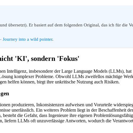
(und übersetzt). Er basiert auf dem folgenden Original, das ich für die
 – Journey into a wild pointer
.
nicht 'KI', sondern 'Fokus'
en Intelligenz, insbesondere der Large Language Models (LLMs), hat in
 Lösung komplexer Probleme. Obwohl LLMs zweifellos mächtige Werkze
en helfen können, birgt ihre unkritische Nutzung auch Risiken.
ngen
ionen produzieren, Inkonsistenzen aufweisen und Vorurteile widerspiege
nisse unerlässlich. Ein weiteres Problem liegt in der Beschaffenheit de
n, besteht die Gefahr, dass Ingenieure ihre eigenen Problemlösungsfäh
n, liefern LLMs oft unzuverlässige Antworten, wodurch die Verantwort